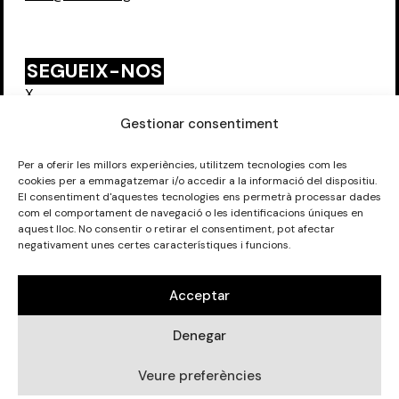
SEGUEIX-NOS
X
Instagram
Gestionar consentiment
Per a oferir les millors experiències, utilitzem tecnologies com les
cookies per a emmagatzemar i/o accedir a la informació del dispositiu.
FORMEM PART DE:
El consentiment d'aquestes tecnologies ens permetrà processar dades
com el comportament de navegació o les identificacions úniques en
aquest lloc. No consentir o retirar el consentiment, pot afectar
negativament unes certes característiques i funcions.
Acceptar
©
Eixida del Teler SCCL 2026
. Tots els drets reservats.
Denegar
Avís Legal
.
Política de privadesa.
Política de galetes.
Veure preferències