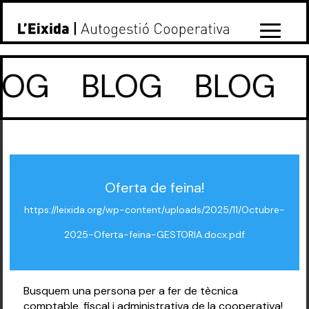
LOG
BLOG
BLOG
Oferta de feina!
https://leixida.org/wp-content/uploads/2025/11/Octubre-
2025-Oferta-feina-GESTORIA.docx.pdf
Busquem una persona per a fer de tècnica
comptable, fiscal i administrativa de la cooperativa!