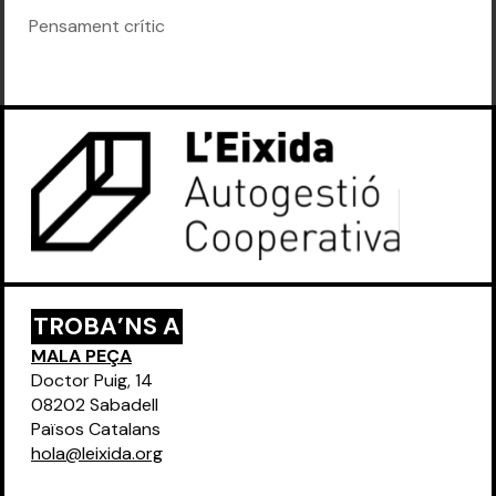
Pensament crític
TROBA’NS A
MALA PEÇA
Doctor Puig, 14
08202 Sabadell
Països Catalans
hola@leixida.org