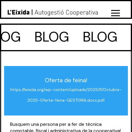
OG
BLOG
BLOG
Oferta de feina!
https://leixida.org/wp-content/uploads/2025/11/Octubre-
2025-Oferta-feina-GESTORIA.docx.pdf
Busquem una persona per a fer de tècnica
comptable, fiscal i administrativa de la cooperativa!