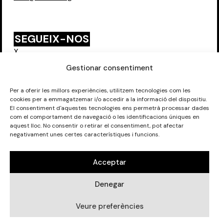
SEGUEIX-NOS
X
Instagram
Gestionar consentiment
Per a oferir les millors experiències, utilitzem tecnologies com les
cookies per a emmagatzemar i/o accedir a la informació del dispositiu.
FORMEM PART DE:
El consentiment d'aquestes tecnologies ens permetrà processar dades
com el comportament de navegació o les identificacions úniques en
aquest lloc. No consentir o retirar el consentiment, pot afectar
negativament unes certes característiques i funcions.
Acceptar
©
Eixida del Teler SCCL 2026
. Tots els drets reservats.
Denegar
Avís Legal
.
Política de privadesa.
Política de galetes.
Veure preferències