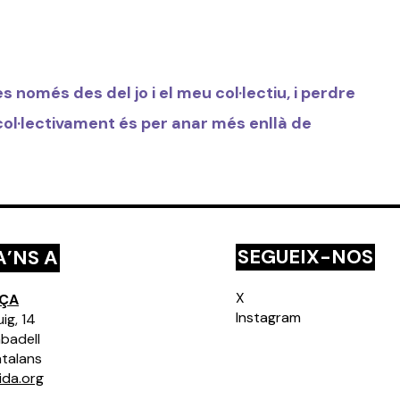
només des del jo i el meu col·lectiu, i perdre
col·lectivament és per anar més enllà de
SEGUEIX-NOS
’NS A
X
EÇA
Instagram
ig, 14
badell
atalans
ida.org