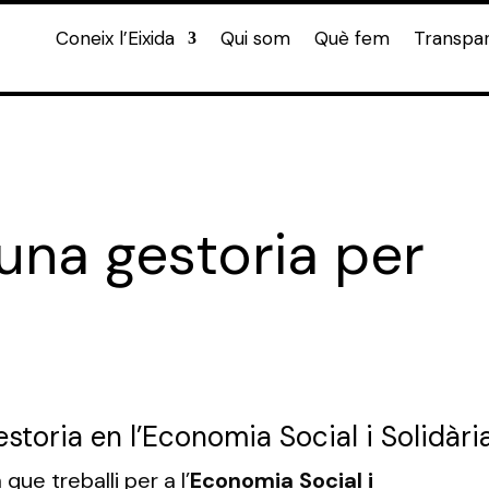
Coneix l’Eixida
Qui som
Què fem
Transpa
una gestoria per
storia en l’Economia Social i Solidàri
que treballi per a l’
Economia Social i