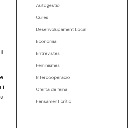
Autogestió
Cures
a
Desenvolupament Local
Economia
il
Entrevistes
Feminismes
de
Intercooperació
 i
Oferta de feina
la
Pensament crític