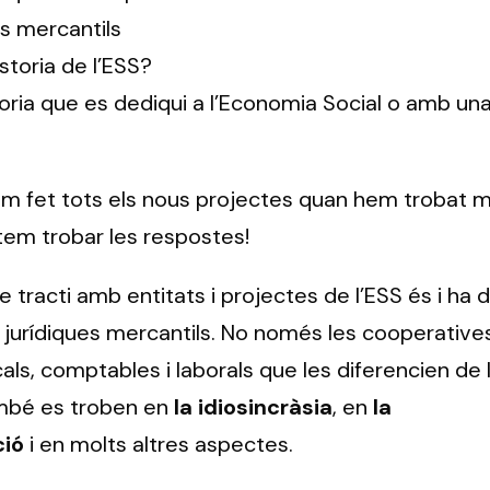
ts mercantils
storia de l’ESS?
oria que es dediqui a l’Economia Social o amb un
m fet tots els nous projectes quan hem trobat m
tem trobar les respostes!
e tracti amb entitats i projectes de l’ESS és i ha 
 jurídiques mercantils. No només les cooperatives
als, comptables i laborals que les diferencien de 
ambé es troben en
la idiosincràsia
, en
la
ció
i en molts altres aspectes.