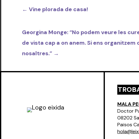
←
Vine plorada de casa!
Georgina Monge: “No podem veure les cures 
de vista cap a on anem. Si ens organitzem 
nosaltres.”
→
TROBA
MALA P
Doctor Pu
08202 Sa
Països C
hola@leix